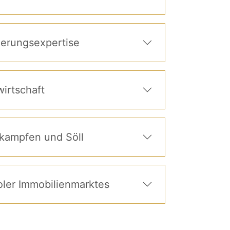
zierungsexpertise
irtschaft
kampfen und Söll
roler Immobilienmarktes