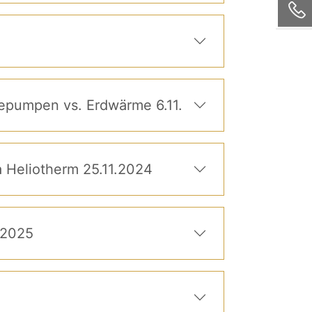
mepumpen vs. Erdwärme 6.11.
16) Weiterer Neuigkeiten zum Thema Wärmepumpen beim Infoabend der Firma Heliotherm 25.11.2024
.2025