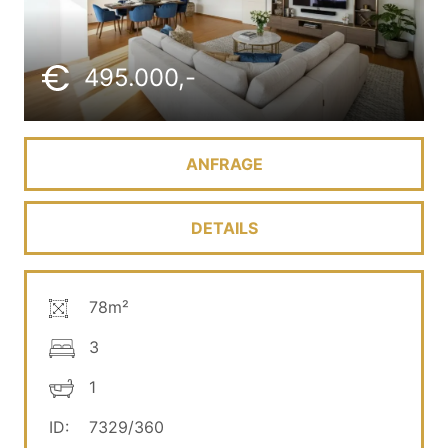
495.000,-
ANFRAGE
DETAILS
78m²
3
1
ID:
7329/360