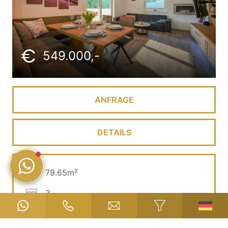
549.000,-
ANFRAGE
DETAILS
79.65m²
3
1