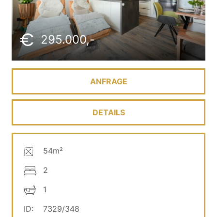
295.000,-
ANFRAGE
DETAILS
54m²
2
1
ID:
7329/348