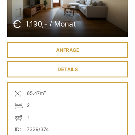
1.190,- / Monat
ANFRAGE
DETAILS
65.47m²
2
1
ID:
7329/374