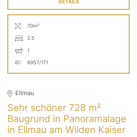
DETAILS
70m²
2.5
1
ID:
6957/171
Ellmau
Sehr schöner 728 m²
Baugrund in Panoramalage
in Ellmau am Wilden Kaiser