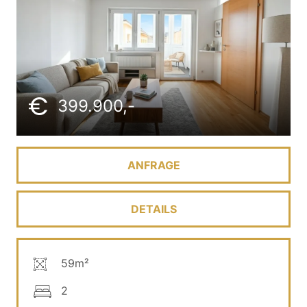
399.900,-
ANFRAGE
DETAILS
59m²
2