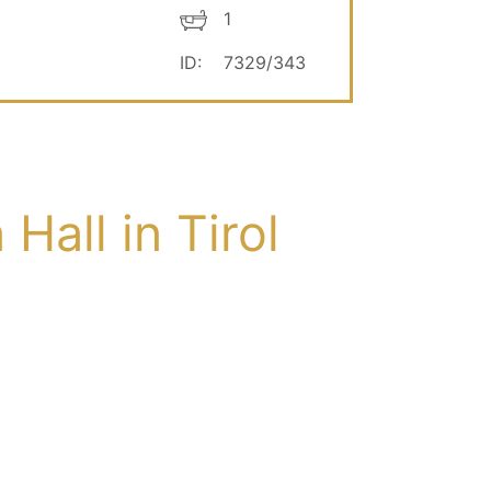
1
ID:
7329/343
n Hall in Tirol