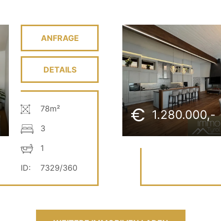
ANFRAGE
DETAILS
78m²
1.280.000,-
3
1
ID:
7329/360