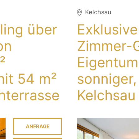
Kelchsau
ling über
Exklusive
on
Zimmer-G
²
Eigentum
it 54 m²
sonniger,
terrasse
Kelchsau
ANFRAGE