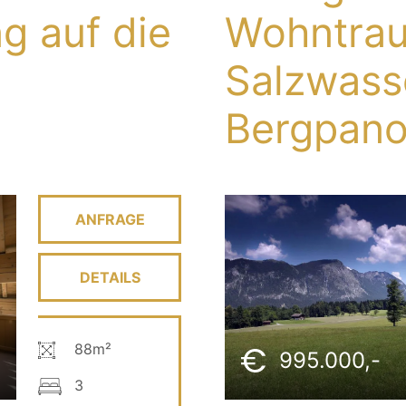
 auf die
Wohntrau
Salzwass
Bergpan
ANFRAGE
DETAILS
88m²
995.000,-
3