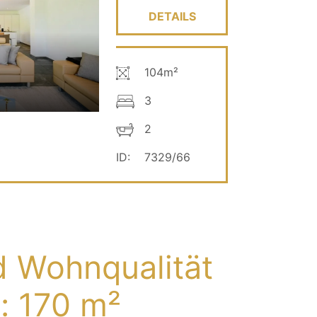
DETAILS
104m²
3
2
ID:
7329/66
d Wohnqualität
: 170 m²