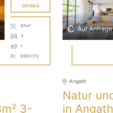
DETAILS
87m²
Auf Anfrage
3
1
ID:
6957/172
Angath
Natur un
8m² 3-
in Angath