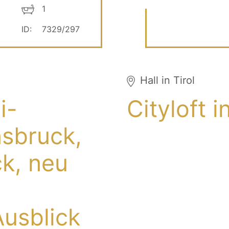
1
ID:
7329/297
Hall in Tirol
i-
Cityloft i
sbruck,
ck, neu
Ausblick