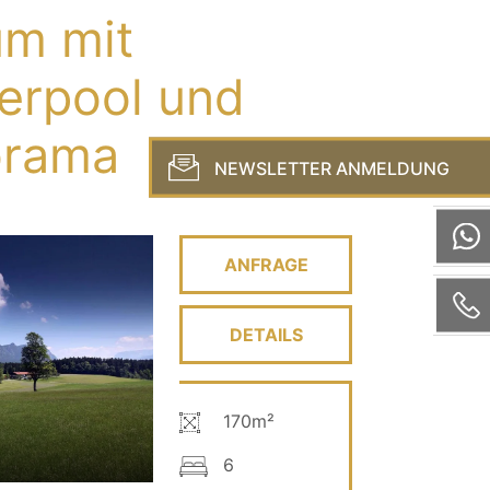
m mit
erpool und
orama
NEWSLETTER ANMELDUNG
ANFRAGE
DETAILS
170m²
6