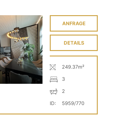
ANFRAGE
DETAILS
249.37m²
3
2
ID:
5959/770