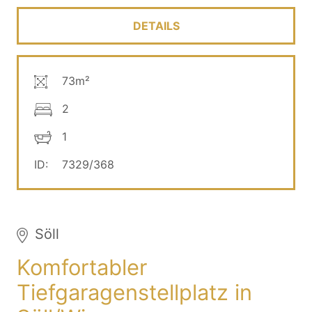
DETAILS
73m²
2
1
ID:
7329/368
Söll
Komfortabler
Tiefgaragenstellplatz in