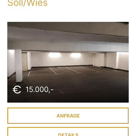
Söll/Wies
15.000,-
ANFRAGE
DETAILS