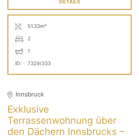
DETAILS
51.33m²
2
1
ID:
7329/333
Innsbruck
Exklusive
Terrassenwohnung über
den Dächern Innsbrucks –